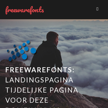
freewarefonts
FREEWAREFONTS:
LANDINGSPAGINA
TIJDELIJKE PAGINA
VOOR DEZE