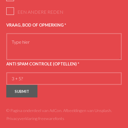
EEN ANDERE REDEN
VRAAG, BOD OF OPMERKING
*
ANTI SPAM CONTROLE (OPTELLEN)
*
© Pagina onderdeel van
AdCon
. Afbeeldingen van
Unsplash
.
Privacyverklaring freewarefonts